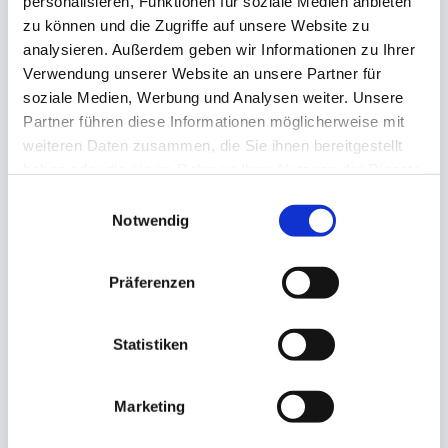
personalisieren, Funktionen für soziale Medien anbieten
for:
zu können und die Zugriffe auf unsere Website zu
analysieren. Außerdem geben wir Informationen zu Ihrer
NEUESTE KOMMENTARE
Verwendung unserer Website an unsere Partner für
soziale Medien, Werbung und Analysen weiter. Unsere
Partner führen diese Informationen möglicherweise mit
weiteren Daten zusammen, die Sie ihnen bereitgestellt
ARCHIV
haben oder die sie im Rahmen Ihrer Nutzung der Dienste
gesammelt haben.
Einwilligungsauswahl
Notwendig
KATEGORIEN
Keine Kategorien
Präferenzen
Statistiken
META
Anmelden
Marketing
Eintrags-Feed