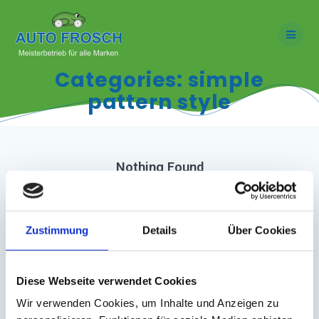
Skip
to
content
Categories:
simple
pattern style
Nothing Found
It seems we can’t find what you’re looking for. Perhaps searching
can help.
Zustimmung
Details
Über Cookies
Search
for:
Diese Webseite verwendet Cookies
Wir verwenden Cookies, um Inhalte und Anzeigen zu
Search