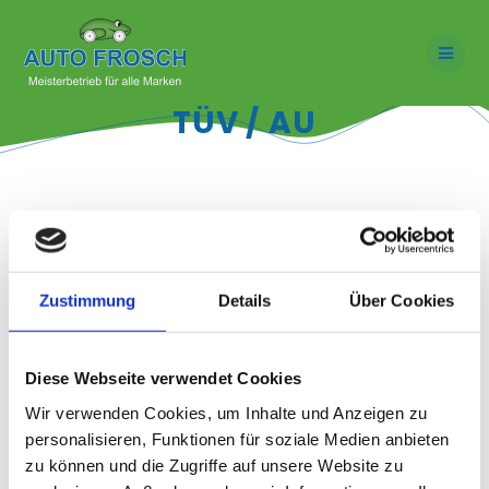
Skip
to
content
TÜV / AU
Sicherheit und Qualität in fast allen Wirtschafts- und
Lebensbereichen: Dafür steht TÜV Rheinland. Die hoch qualifizierten
Expertinnen und Experten von TÜV Rheinland prüfen rund um den
Globus.
Zustimmung
Details
Über Cookies
TÜV Termine
Diese Webseite verwendet Cookies
Montag: 10:30 Uhr
Dienstag: 13:00 Uhr
Wir verwenden Cookies, um Inhalte und Anzeigen zu
Donnerstag: 12:00 Uhr
personalisieren, Funktionen für soziale Medien anbieten
Freitag: 13:30 Uhr
zu können und die Zugriffe auf unsere Website zu