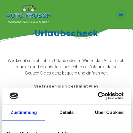
Skip
to
content
Urlaubscheck
Wer kennt es nicht ob im Urlaub oder im Winter, das Auto macht
mucken und es gäbe kein schlechteren Zeitpunkt dafür.
Beugen Sie es ganz bequem und einfach vor.
Sie fragen sich bestimmt wie?
Ganz einfach bei uns machen wir Ihren Urlaubs oder Wintercheck
bevor es zu spät ist und können Ihnen so ein sicheren und
bequemen Urlaub/ Winter Garantieren, ohne versteckte
Zustimmung
Details
Über Cookies
Unannehmlichkeiten.
Was alles überprüft wird?